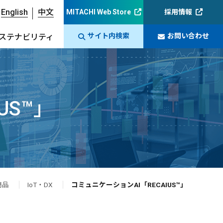
English
中文
MITACHI Web Store
採用情報
サイト内検索
お問い合わせ
ステナビリティ
US™」
商品
IoT・DX
コミュニケーションAI「RECAIUS™」