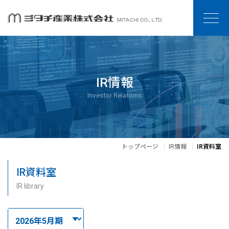
IR情報
Investor Relations
トップページ
IR情報
IR資料室
IR資料室
IR library