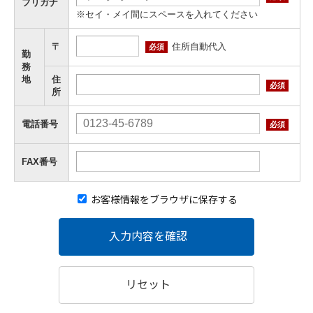
フリガナ
※セイ・メイ間にスペースを入れてください
住所自動代入
〒
必須
勤
務
地
住
必須
所
電話番号
必須
FAX番号
お客様情報をブラウザに保存する
入力内容を確認
リセット