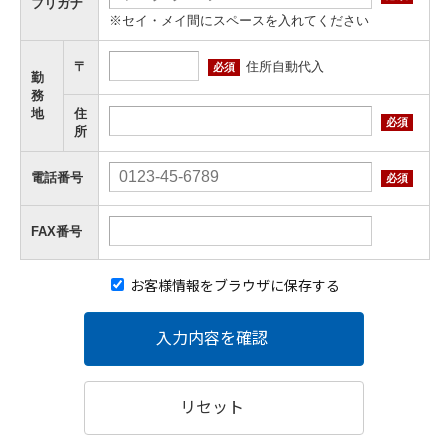
フリガナ
※セイ・メイ間にスペースを入れてください
住所自動代入
〒
必須
勤
務
地
住
必須
所
電話番号
必須
FAX番号
お客様情報をブラウザに保存する
入力内容を確認
リセット