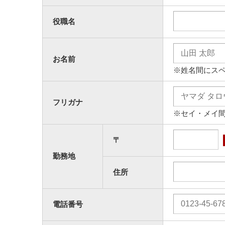
役職名
お名前
※姓名間にス
フリガナ
※セイ・メイ
〒
勤務地
住所
電話番号