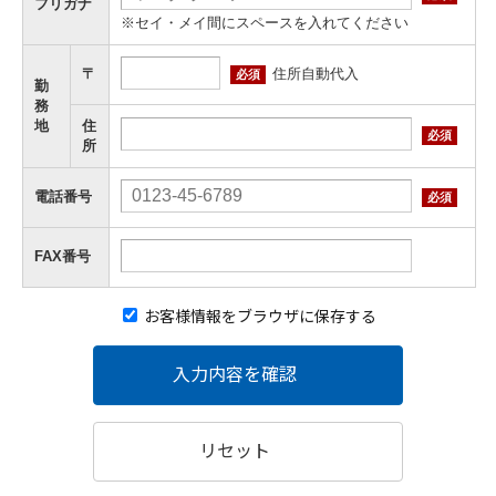
フリガナ
※セイ・メイ間にスペースを入れてください
住所自動代入
〒
必須
勤
務
地
住
必須
所
電話番号
必須
FAX番号
お客様情報をブラウザに保存する
入力内容を確認
リセット