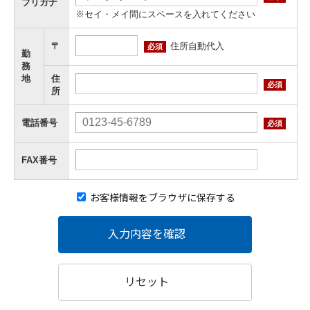
フリガナ
※セイ・メイ間にスペースを入れてください
住所自動代入
〒
必須
勤
務
地
住
必須
所
電話番号
必須
FAX番号
お客様情報をブラウザに保存する
入力内容を確認
リセット