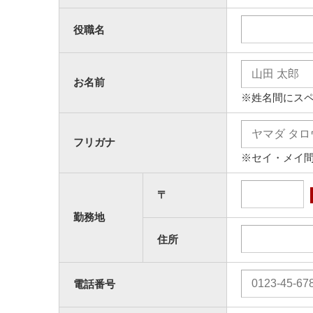
役職名
お名前
※姓名間にス
フリガナ
※セイ・メイ
〒
勤務地
住所
電話番号