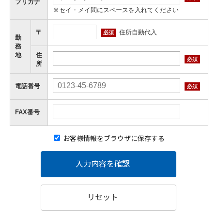
フリガナ
※セイ・メイ間にスペースを入れてください
住所自動代入
〒
必須
勤
務
地
住
必須
所
電話番号
必須
FAX番号
お客様情報をブラウザに保存する
入力内容を確認
リセット