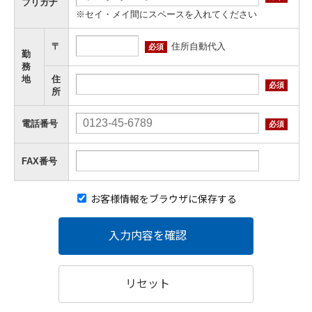
フリガナ
※セイ・メイ間にスペースを入れてください
住所自動代入
〒
必須
勤
務
地
住
必須
所
電話番号
必須
FAX番号
お客様情報をブラウザに保存する
入力内容を確認
リセット