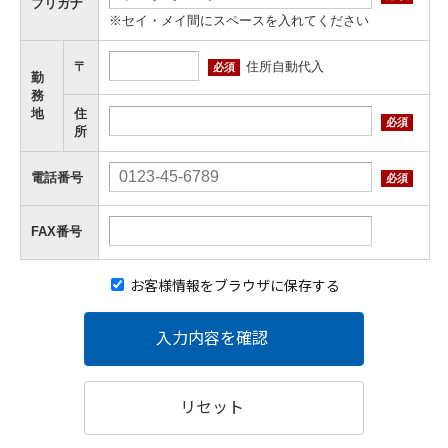
フリガナ
※セイ・メイ間にスペースを入れてください
住所自動代入
〒
必須
勤
務
地
住
必須
所
電話番号
必須
FAX番号
お客様情報をブラウザに保存する
入力内容を確認
リセット