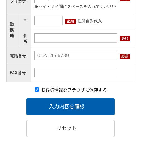
フリガナ
※セイ・メイ間にスペースを入れてください
住所自動代入
〒
必須
勤
務
地
住
必須
所
電話番号
必須
FAX番号
お客様情報をブラウザに保存する
入力内容を確認
リセット