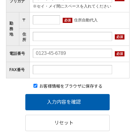
フリガナ
※セイ・メイ間にスペースを入れてください
住所自動代入
〒
必須
勤
務
地
住
必須
所
電話番号
必須
FAX番号
お客様情報をブラウザに保存する
入力内容を確認
リセット