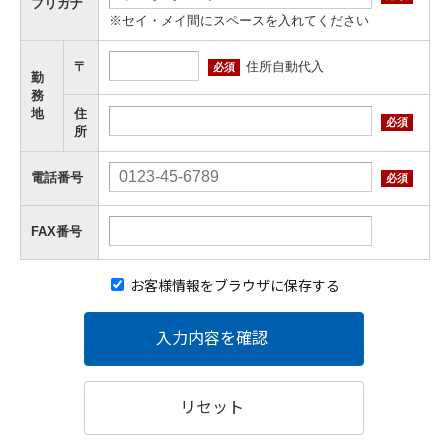
フリガナ
※セイ・メイ間にスペースを入れてください
住所自動代入
〒
必須
勤
務
地
住
必須
所
電話番号
必須
FAX番号
お客様情報をブラウザに保存する
入力内容を確認
リセット