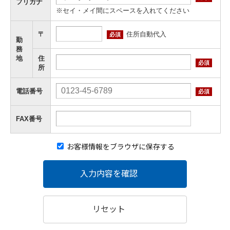
フリガナ
※セイ・メイ間にスペースを入れてください
住所自動代入
〒
必須
勤
務
地
住
必須
所
電話番号
必須
FAX番号
お客様情報をブラウザに保存する
入力内容を確認
リセット