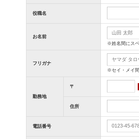
役職名
お名前
※姓名間にス
フリガナ
※セイ・メイ
〒
勤務地
住所
電話番号