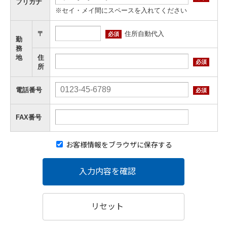
フリガナ
※セイ・メイ間にスペースを入れてください
住所自動代入
〒
必須
勤
務
地
住
必須
所
電話番号
必須
FAX番号
お客様情報をブラウザに保存する
入力内容を確認
リセット