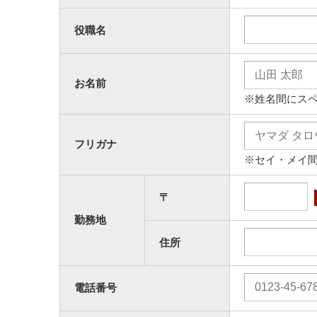
役職名
お名前
※姓名間にス
フリガナ
※セイ・メイ
〒
勤務地
住所
電話番号