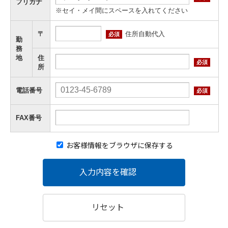
フリガナ
※セイ・メイ間にスペースを入れてください
住所自動代入
〒
必須
勤
務
地
住
必須
所
電話番号
必須
FAX番号
お客様情報をブラウザに保存する
入力内容を確認
リセット