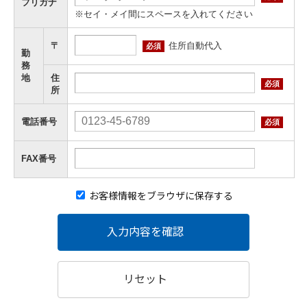
フリガナ
※セイ・メイ間にスペースを入れてください
住所自動代入
〒
必須
勤
務
地
住
必須
所
電話番号
必須
FAX番号
お客様情報をブラウザに保存する
入力内容を確認
リセット