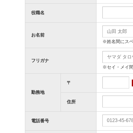
役職名
お名前
※姓名間にス
フリガナ
※セイ・メイ
〒
勤務地
住所
電話番号