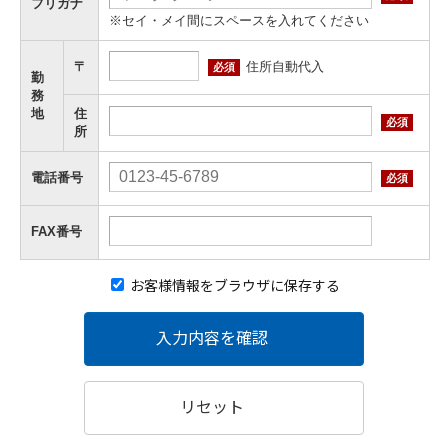
フリガナ
※セイ・メイ間にスペースを入れてください
住所自動代入
〒
必須
勤
務
地
住
必須
所
電話番号
必須
FAX番号
お客様情報をブラウザに保存する
入力内容を確認
リセット