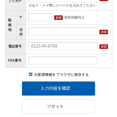
フリガナ
※セイ・メイ間にスペースを入れてください
住所自動代入
〒
必須
勤
務
地
住
必須
所
電話番号
必須
FAX番号
お客様情報をブラウザに保存する
入力内容を確認
リセット