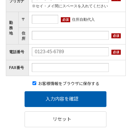
フリガナ
※セイ・メイ間にスペースを入れてください
住所自動代入
〒
必須
勤
務
地
住
必須
所
電話番号
必須
FAX番号
お客様情報をブラウザに保存する
入力内容を確認
リセット