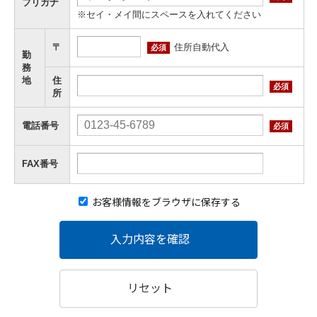
フリガナ
※セイ・メイ間にスペースを入れてください
住所自動代入
〒
必須
勤
務
地
住
必須
所
電話番号
必須
FAX番号
お客様情報をブラウザに保存する
入力内容を確認
リセット