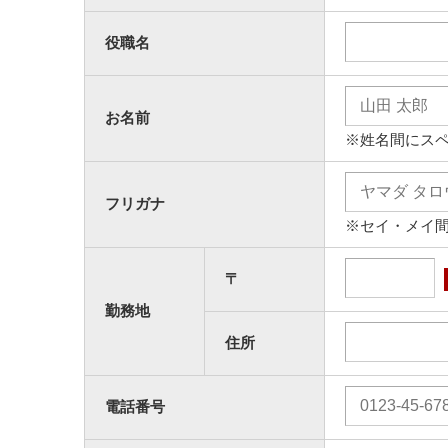
役職名
お名前
※姓名間にス
フリガナ
※セイ・メイ
〒
勤務地
住所
電話番号