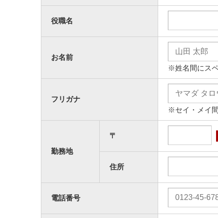
役職名
お名前
※姓名間にス
フリガナ
※セイ・メイ
〒
勤務地
住所
電話番号