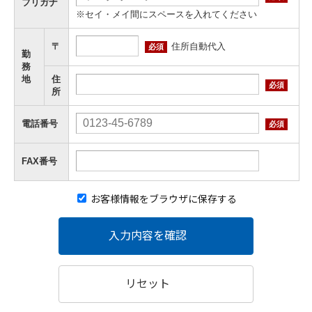
フリガナ
※セイ・メイ間にスペースを入れてください
住所自動代入
〒
必須
勤
務
地
住
必須
所
電話番号
必須
FAX番号
お客様情報をブラウザに保存する
入力内容を確認
リセット