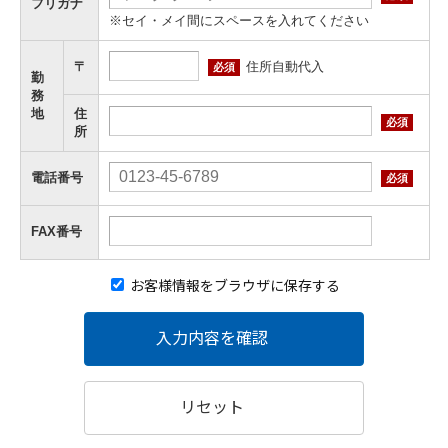
フリガナ
※セイ・メイ間にスペースを入れてください
住所自動代入
〒
必須
勤
務
地
住
必須
所
電話番号
必須
FAX番号
お客様情報をブラウザに保存する
入力内容を確認
リセット