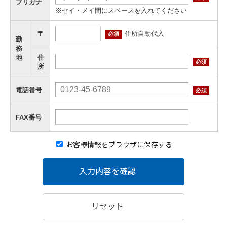
フリガナ
※セイ・メイ間にスペースを入れてください
住所自動代入
〒
必須
勤
務
地
住
必須
所
電話番号
必須
FAX番号
お客様情報をブラウザに保存する
入力内容を確認
リセット