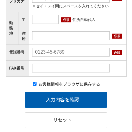
フリガナ
※セイ・メイ間にスペースを入れてください
住所自動代入
〒
必須
勤
務
地
住
必須
所
電話番号
必須
FAX番号
お客様情報をブラウザに保存する
入力内容を確認
リセット