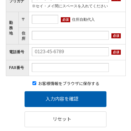
フリガナ
※セイ・メイ間にスペースを入れてください
住所自動代入
〒
必須
勤
務
地
住
必須
所
電話番号
必須
FAX番号
お客様情報をブラウザに保存する
入力内容を確認
リセット