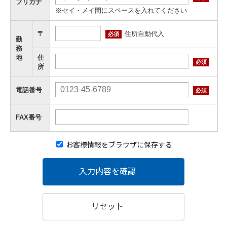
フリガナ
※セイ・メイ間にスペースを入れてください
住所自動代入
〒
必須
勤
務
地
住
必須
所
電話番号
必須
FAX番号
お客様情報をブラウザに保存する
入力内容を確認
リセット