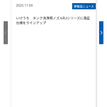
2025.11.04
2
新製品ニュース
いけうち タンク洗浄用ノズルRJシリーズに高圧
仕様をラインアップ
始