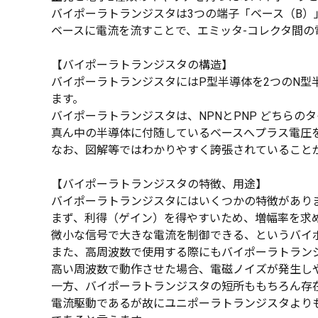
バイポーラトランジスタは3つの端子「ベース（B）
ベースに電流を流すことで、エミッタ-コレクタ間
【バイポーラトランジスタの構造】
バイポーラトランジスタにはP型半導体を2つのN型
ます。
バイポーラトランジスタは、NPNとPNP どちら
真ん中の半導体に付随しているベースへプラス電圧
なお、図解等ではわかりやすく誇張されていることが
【バイポーラトランジスタの特徴、用途】
バイポーラトランジスタにはいくつかの特徴があり
まず、利得（ゲイン）を得やすいため、増幅率を求
微小な信号で大きな電流を制御できる、というバイ
また、高周波数で使用する際にもバイポーラトラン
高い周波数で動作させた場合、電磁ノイズが発生し
一方、バイポーラトランジスタの短所ももちろん存
電流駆動であるが故にユニポーラトランジスタより