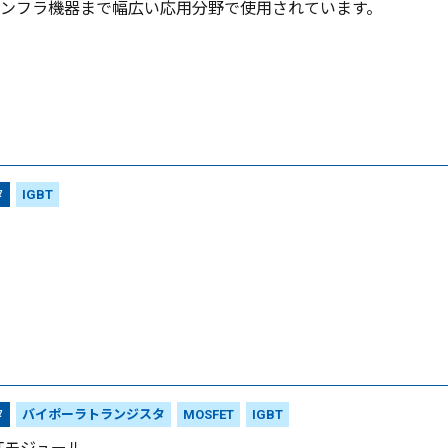
ンフラ機器まで幅広い応用分野で使用されています。
タ
IGBT
タ
バイポーラトランジスタ
MOSFET
IGBT