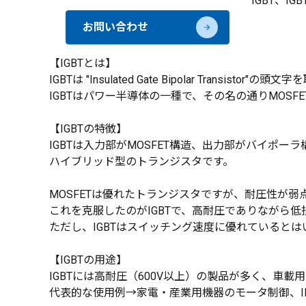
IGBT、I
お問い合わせ
【IGBTとは】
IGBTは "Insulated Gate Bipolar Tr
IGBTはパワー半導体の一種で、その名の通りMOS
【IGBTの特徴】
IGBTは入力部がMOSFET構造、出力部がバイポ
ハイブリッド型のトランジスタです。
MOSFETは優れたトランジスタですが、耐圧性が弱
これを克服したのがIGBTで、高耐圧でありながら
ただし、IGBTはスイッチング速度に優れていると
【IGBTの用途】
IGBTには高耐圧（600V以上）の製品が多く、車
代表的な使用例→家電・産業用機器のモータ制御、IH調