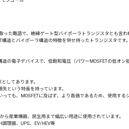
GBTモジュール
ansistor"の頭文字を取った略語で、絶縁ゲート型バイポーラトランジスタとも
FET構造とバイポーラ構造の特徴を併せ持ったトランジスタです
ーラ構造の電子デバイスで、低飽和電圧（パワーMOSFETの低
点としてあります。
低損失という特長を持っています。
はいっても、MOSFETに及ばず、より高価であるため、使用す
載用から産業機器、民生用まで幅広い用途に使用されています。
理器、UPS、EV/HEV等