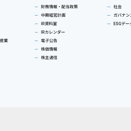
財務情報・配当政策
社会
中期経営計画
ガバナン
IR資料室
ESGデー
IRカレンダー
産業
電子公告
株価情報
株主通信
。