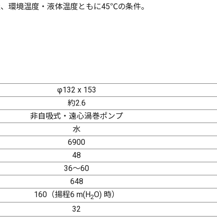
、環境温度・液体温度ともに45℃の条件。
φ132 x 153
約2.6
非自吸式・遠心渦巻ポンプ
水
6900
48
36～60
648
160（揚程6 m(H
O) 時）
2
32