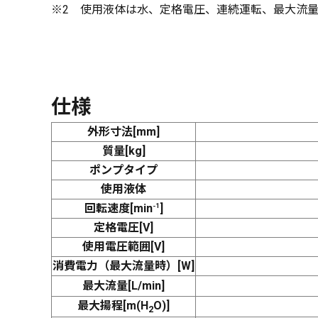
※2 使用液体は水、定格電圧、連続運転、最大流量
仕様
外形寸法[mm]
質量[kg]
ポンプタイプ
使用液体
回転速度[min
-1
]
定格電圧[V]
使用電圧範囲[V]
消費電力（最大流量時）[W]
最大流量[L/min]
最大揚程[m(H
O)]
2