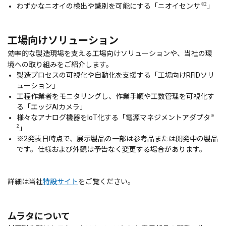
※2
わずかなニオイの検出や識別を可能にする「ニオイセンサ
」
工場向けソリューション
効率的な製造現場を支える工場向けソリューションや、当社の環
境への取り組みをご紹介します。
製造プロセスの可視化や自動化を支援する「工場向けRFIDソリ
ューション」
工程作業者をモニタリングし、作業手順や工数管理を可視化す
る「エッジAIカメラ」
※
様々なアナログ機器をIoT化する「電源マネジメントアダプタ
2
」
※2
発表日時点で、展示製品の一部は参考品または開発中の製品
です。仕様および外観は予告なく変更する場合があります。
詳細は当社
特設サイト
をご覧ください。
ムラタについて