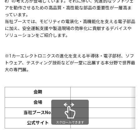
e）の考え方が登場しています。それに伴い、先進的なソフトウェ
アを動作させるための高品質・高性能な部品の重要性が一層高ま
っています。
当社ブースでは、モビリティの電装化・高機能化を支える電子部品
に加え、安全運転支援や製造現場の効率化に貢献するデバイスや
ソリューションをご紹介します。
※1
カーエレクトロニクスの進化を支える半導体・電子部材、ソフ
トウェア、テスティング技術などが一堂に出展する本分野で世界最
大の専門展。
会期
会場
当社ブースNo.
公式サイト
第
スクロールできます