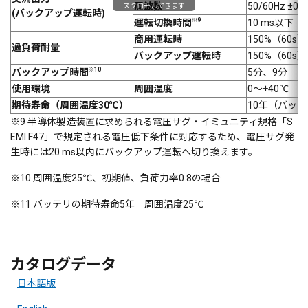
周波数
50/60Hz ±0
スクロールできます
(バックアップ運転時)
※9
運転切換時間
10 ms以下
商用運転時
150%（60s
過負荷耐量
バックアップ運転時
150%（60s
※10
バックアップ時間
5分、9分
使用環境
周囲温度
0～+40℃
期待寿命（周囲温度30℃）
10年（バッ
※9 半導体製造装置に求められる電圧サグ・イミュニティ規格「S
EMI F47」で規定される電圧低下条件に対応するため、電圧サグ発
生時には20 ms以内にバックアップ運転へ切り換えます。
※10 周囲温度25℃、初期値、負荷力率0.8の場合
※11 バッテリの期待寿命5年 周囲温度25℃
カタログデータ
日本語版