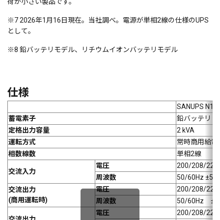
荷が小さい製品です。
※7 2026年1月16日現在。当社調べ。電源が単相2線の仕様のUPS
として。
※8 鉛バッテリモデル、リチウムイオンバッテリモデル
仕様
SANUPS N11
蓄電素子
鉛バッテリ
定格出力容量
2 kVA
運転方式
常時商用給電
相数線数
単相2線
電圧
200/208/22
交流入力
周波数
50/60Hz ±5％
電圧
200/208/22
交流出力
(商用運転時)
周波数
50/60Hz ±
電圧
200/208/22
交流出力