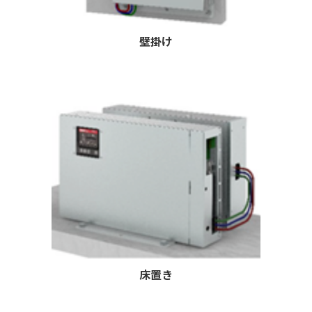
壁掛け
床置き