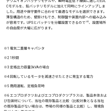
チウムイオンバッテリモデルや、瞬時電圧低下補償に適したEDL
Cモデルを、鉛バッテリモデルに加えて同時にラインアップしま
した。用途や保守要件に合わせて最適なモデルを選択できます。
薄型構造のため、壁掛けもでき、制御盤や装置内部への組み込み
※8
が容易です。UPSとバッテリを分離設置できるので
、設置場所
の自由度が大幅に広がります。
※1 電気二重層キャパシタ
※2 1秒間
※3 定格出力容量3kVAの場合
※4 回転しているモータを減速させたときに発生する電力
※5 商用運転、定格負荷時
※6 エコプロダクツおよびエコプロダクツプラスは、製品本体およ
び包装材について、当社の既存製品と比較（比較対象となる当社
の既存製品がない場合は、市場の同様の製品と比較）し、環境負