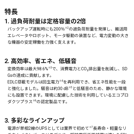
特長
1. 過負荷耐量は定格容量の2倍
※2
バックアップ運転時にも200％
の過負荷耐量を発揮し、搬送用
エレベータやロボット、モータ駆動の装置など、電力変動の大き
な機器の安定稼働を力強く支えます。
2. 高効率、省エネ、低騒音
※3
変換効率は最大98.6%
で、消費電力とCO₂排出量を削減し、SD
Gsの達成に貢献します。
※4
EDLC搭載モデルは回生電力
を再利用でき、省エネ性能を一段
※5
と強化しました。騒音は約30 dB
と低騒音のため、静かな環境
にも設置できます。環境に配慮した技術を利用しているエコプロ
※6
ダクツプラス
の認定製品です。
3. 多彩なラインアップ
※7
電源が単相2線のUPSとしては業界で初めて
長寿命・軽量なリ