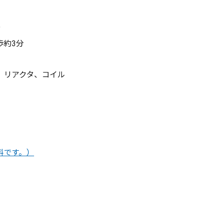
分
約3分
、リアクタ、コイル
料です。）