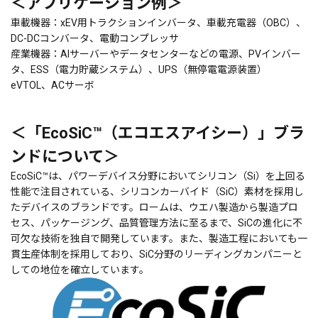
＜アプリケーション例＞
車載機器：xEV用トラクションインバータ、車載充電器（OBC）、
DC-DCコンバータ、電動コンプレッサ
産業機器：AIサーバーやデータセンターなどの電源、PVインバー
タ、ESS（電力貯蔵システム）、UPS（無停電電源装置）
eVTOL、ACサーボ
＜「EcoSiC™（エコエスアイシー）」ブラ
ンドについて＞
EcoSiC™は、パワーデバイス分野においてシリコン（Si）を上回る
性能で注目されている、シリコンカーバイド（SiC）素材を採用し
たデバイスのブランドです。ロームは、ウエハ製造から製造プロ
セス、パッケージング、品質管理方法に至るまで、SiCの進化に不
可欠な技術を独自で開発しています。また、製造工程においても一
貫生産体制を採用しており、SiC分野のリーディングカンパニーと
しての地位を確立しています。