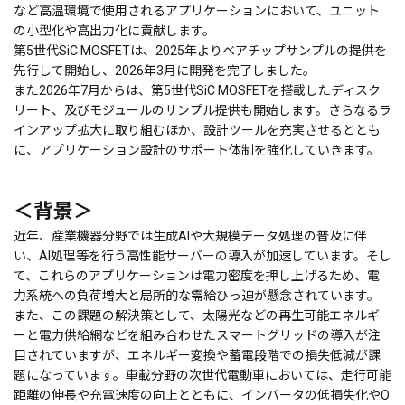
など高温環境で使用されるアプリケーションにおいて、ユニット
の小型化や高出力化に貢献します。
第5世代SiC MOSFETは、2025年よりベアチップサンプルの提供を
先行して開始し、2026年3月に開発を完了しました。
また2026年7月からは、第5世代SiC MOSFETを搭載したディスク
リート、及びモジュールのサンプル提供も開始します。さらなるラ
インアップ拡大に取り組むほか、設計ツールを充実させるととも
に、アプリケーション設計のサポート体制を強化していきます。
＜背景＞
近年、産業機器分野では生成AIや大規模データ処理の普及に伴
い、AI処理等を行う高性能サーバーの導入が加速しています。そし
て、これらのアプリケーションは電力密度を押し上げるため、電
力系統への負荷増大と局所的な需給ひっ迫が懸念されています。
また、この課題の解決策として、太陽光などの再生可能エネルギ
ーと電力供給網などを組み合わせたスマートグリッドの導入が注
目されていますが、エネルギー変換や蓄電段階での損失低減が課
題になっています。車載分野の次世代電動車においては、走行可能
距離の伸長や充電速度の向上とともに、インバータの低損失化やO