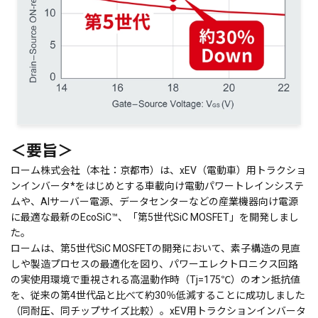
＜要旨＞
ローム株式会社（本社：京都市）は、xEV（電動車）用トラクショ
ンインバータ*をはじめとする車載向け電動パワートレインシステ
ムや、AIサーバー電源、データセンターなどの産業機器向け電源
に最適な最新のEcoSiC™、「第5世代SiC MOSFET」を開発しまし
た。
ロームは、第5世代SiC MOSFETの開発において、素子構造の見直
しや製造プロセスの最適化を図り、パワーエレクトロニクス回路
の実使用環境で重視される高温動作時（Tj=175℃）のオン抵抗値
を、従来の第4世代品と比べて約30％低減することに成功しました
（同耐圧、同チップサイズ比較）。xEV用トラクションインバータ