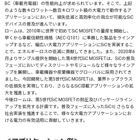
BC（車載充電器）の性能向上が求められています。そこで、上記
のような数キロワット～数百キロワット級の大電力で動作するア
プリケーションにおいて、損失低減と高効率化の両立が可能なSiC
デバイスの普及が進んでいます。
ロームは、2010年に世界で初めてSiC MOSFETの量産を開始し、
早くから車載信頼性規格（AEC-Q101）に準拠した製品をラインア
ップするなど、幅広い大電力アプリケーションにSiCを実装するこ
とで、エネルギーロスの低減に貢献してきました。また、2020年6
月よりサンプル提供を開始した第4世代SiC MOSFETは、SiCの普及
フェーズにおいてディスクリートやモジュールなど様々なラインア
ップを展開し、車載機器や産業機器でグローバルに採用されてき
ました。今回開発した第5世代SiC MOSFETは、業界トップクラス
の低損失を実現しており、さらなるSiC搭載アプリケーションの拡
大を推進します。
今後ロームは、第5世代SiC MOSFETの耐圧及びパッケージライン
アップを拡充する計画です。普及フェーズに入ったSiC의 さらなる
社会実装を推進することで、様々な大電力アプリケーションにお
ける電力の有効活用に貢献していきます。