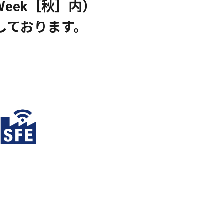
n Week［秋］内）
しております。