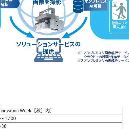
nnovation Week［秋］内）
～17:00
38