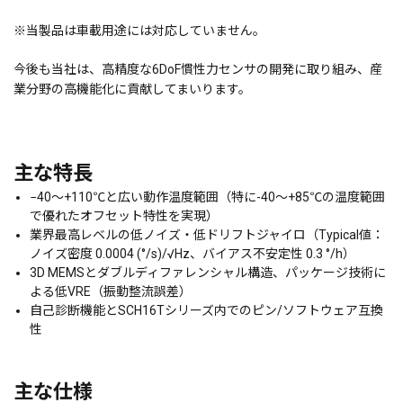
※
当製品は車載用途には対応していません。
今後も当社は、高精度な6DoF慣性力センサの開発に取り組み、産
業分野の高機能化に貢献してまいります。
主な特長
−40～+110℃と広い動作温度範囲（特に-40～+85℃の温度範囲
で優れたオフセット特性を実現）
業界最高レベルの低ノイズ・低ドリフトジャイロ（Typical値：
ノイズ密度 0.0004 (°/s)/√Hz、バイアス不安定性 0.3 °/h）
3D MEMSとダブルディファレンシャル構造、パッケージ技術に
よる低VRE（振動整流誤差）
自己診断機能とSCH16Tシリーズ内でのピン/ソフトウェア互換
性
主な仕様