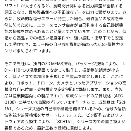
リフト）が大きくなると、長時間計測による出力誤差が蓄積する
原因となり、最終製品側への不正確なデータ出力に繋がります。さ
らに、致命的な信号エラーが発生した場合、最終製品の故障を未
然に防ぐために、エラーをセンサ自身が自己判定する自己診断機
能の搭載を求められることが増えてきています。このことから、低
温から高温までの幅広い温度条件や、強い振動・衝撃下でも安定
して動作でき、エラー時の自己診断機能が備わった6DoF慣性力セ
ンサが求められています。
そこで当社は、独自の3D MEMS技術、パッケージ技術により、−4
0～+110 ℃の温度範囲で安定して動作し、振動整流誤差が小さ
く、低ノイズで高精度を実現した当製品を開発しました。これに
より、ロボット、ドローン、カメラといったアプリケーションの高
精度な自己位置・姿勢推定や安定制御に貢献します。また、当製
品は産業機器向けの製品ですが、車載グレードの品質規格（AEC-
※
Q100）に基づいて試験を行っています
。さらに、当製品は「SCH
16T」シリーズ共通の自己診断機能を備えているため、信号の信頼
性監視や故障検知をサポートします。また、ピン配列およびソフ
トウェアの互換性により、「SCH16T」シリーズ内での置き換えが
容易であるため、設計工数の低減に貢献します。