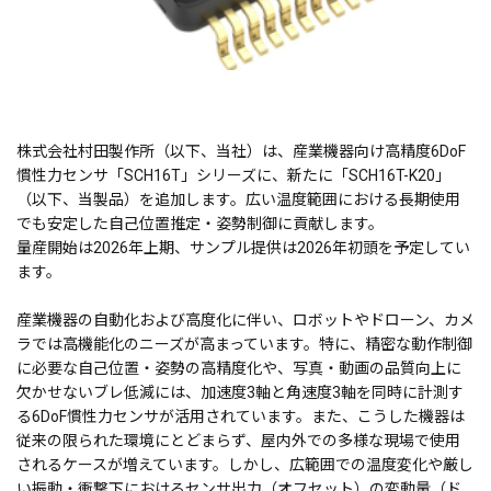
株式会社村田製作所（以下、当社）は、産業機器向け高精度6DoF
慣性力センサ「SCH16T」シリーズに、新たに「SCH16T-K20」
（以下、当製品）を追加します。広い温度範囲における長期使用
でも安定した自己位置推定・姿勢制御に貢献します。
量産開始は2026年上期、サンプル提供は2026年初頭を予定してい
ます。
産業機器の自動化および高度化に伴い、ロボットやドローン、カメ
ラでは高機能化のニーズが高まっています。特に、精密な動作制御
に必要な自己位置・姿勢の高精度化や、写真・動画の品質向上に
欠かせないブレ低減には、加速度3軸と角速度3軸を同時に計測す
る6DoF慣性力センサが活用されています。また、こうした機器は
従来の限られた環境にとどまらず、屋内外での多様な現場で使用
されるケースが増えています。しかし、広範囲での温度変化や厳し
い振動・衝撃下におけるセンサ出力（オフセット）の変動量（ド