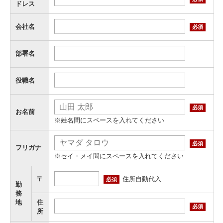
ドレス
会社名
必須
部署名
役職名
必須
お名前
※姓名間にスペースを入れてください
必須
フリガナ
※セイ・メイ間にスペースを入れてください
住所自動代入
〒
必須
勤
務
地
住
必須
所