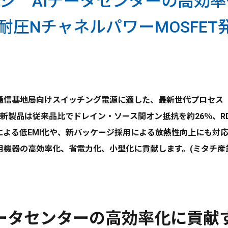
ジ AIデータセンターの高効
耐圧NチャネルパワーMOSFET
信基地局向けスイッチング電源に適した、最新世代プロセス「U-
た。新製品は従来品比でドレイン・ソース間オン抵抗を約26％、RD
よる低EMI化や、新パッケージ採用による放熱性向上にも対応し
用機器の高効率化、省電力化、小型化に貢献します。(ミタチ産
データセンターの高効率化に貢献