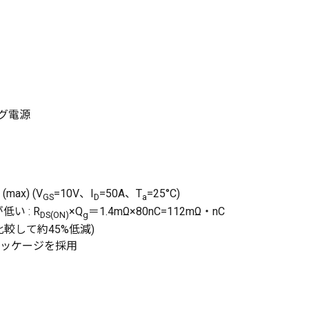
グ電源
 (max) (V
=10V、I
=50A、T
=25°C)
GS
D
a
い : R
×Q
＝1.4mΩ×80nC=112mΩ・nC
DS(ON)
g
Cと比較して約45%低減)
)パッケージを採用