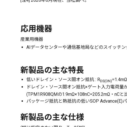
[注4] 2026年6月現在、当社調べ。
応用機器
産業用機器
AIデータセンターや通信基地局などのスイッチン
新製品の主な特長
低いドレイン・ソース間オン抵抗 : R
=1.4mΩ
DS(ON)
ドレイン・ソース間オン抵抗×ゲート入力電荷量が低
(TPM1R908QMの1.9mΩ×108nC=205.2mΩ・n
パッケージ抵抗と熱抵抗の低いSOP Advance(E
新製品の主な仕様