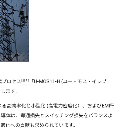
[注１]
代プロセス
「U-MOS11-H (ユー・モス・イレブ
始します。
[注
高効率化と小型化 (高電力密度化）、およびEMI
半導体は、導通損失とスイッチング損失をバランスよ
最適化への貢献も求められています。