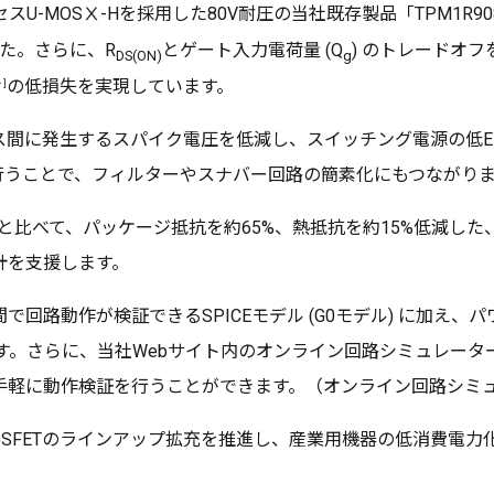
-MOSⅩ-Hを採用した80V耐圧の当社既存製品「TPM1R90
た。さらに、R
とゲート入力電荷量 (Q
) のトレードオフ
DS(ON)
g
]
の低損失を実現しています。
ス間に発生するスパイク電圧を低減し、スイッチング電源の低E
行うことで、フィルターやスナバー回路の簡素化にもつながり
N)と比べて、パッケージ抵抗を約65%、熱抵抗を約15%低減した、SO
計を支援します。
回路動作が検証できるSPICEモデル (G0モデル) に加え
提供します。さらに、当社Webサイト内のオンライン回路シミュレ
で手軽に動作検証を行うことができます。（オンライン回路シミ
SFETのラインアップ拡充を推進し、産業用機器の低消費電力