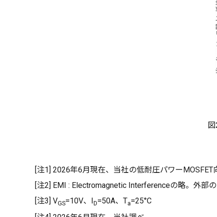
図
[注1] 2026年6月現在、当社の低耐圧パワーMOSF
[注2] EMI : Electromagnetic Interf
[注3] V
=10V、I
=50A、T
=25°C
GS
D
a