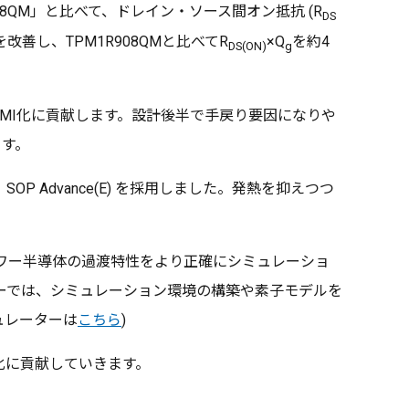
8QM」と比べて、ドレイン・ソース間オン抵抗 (R
DS
を改善し、TPM1R908QMと比べてR
×Q
を約4
DS(ON)
g
MI化に貢献します。設計後半で手戻り要因になりや
ます。
P Advance(E) を採用しました。発熱を抑えつつ
、パワー半導体の過渡特性をより正確にシミュレーショ
ーターでは、シミュレーション環境の構築や素子モデルを
ュレーターは
こちら
)
化に貢献していきます。