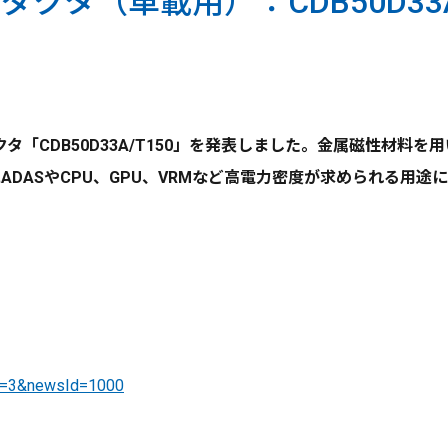
タ（車載用）：CDB50D33A/
「CDB50D33A/T150」を発表しました。金属磁性材料
ADASやCPU、GPU、VRMなど高電力密度が求められる用
Id=3&newsId=1000