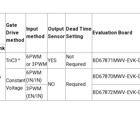
Gate
Input
Output
Dead Time
Drive
Evaluation Board
method
Sensor
Setting
method
nk
6PWM
Not
TriC3™
YES
BD67871MWV-EVK-
or 3PWM
Required
6PWM
A
BD67870MWV-EVK-
(IN/IN)
Constant
NO
Required
Voltage
3PWM
BD67872MWV-EVK-
(EN/IN)