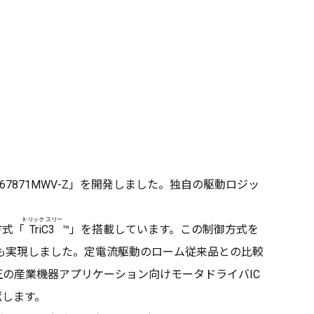
7871MWV-Z」を開発しました。独自の駆動ロジッ
トリック スリー
方式「
TriC3
™
」を搭載しています。この制御方式を
Iも実現しました。定電流駆動のローム従来品との比較
の産業機器アプリケーション向けモータドライバIC
献します。