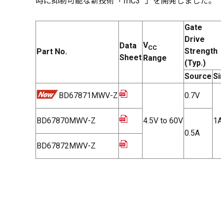
時に抑制可能な新技術「TriC3™」を開発しました。
Gate
Drive
V
Data
CC
Strength
Part No.
Sheet
Range
(Typ.)
Source
Si
BD67871MWV-Z
0.7V
BD67870MWV-Z
4.5V to 60V
1
0.5A
BD67872MWV-Z