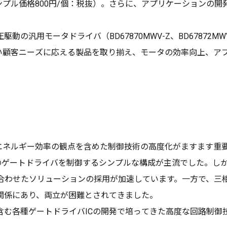
プル価格800円/個：税抜）。さらに、アプリケーションの開発や設
の汎用モータドライバ（BD67870MWV-Z、BD67872
幅広い顧客ニーズに応える製品を取り揃え、モータの効率向上、
エネルギー効率の観点を含めた制御技術の高度化がますます重要
個のゲートドライバを制御するシンプルな構成が主流でした。し
み合わせたソリューションの採用が加速しています。一方で、三
関係にあり、両立が困難とされてきました。
含む各種ゲートドライバICの開発で培ってきた高度な回路制御