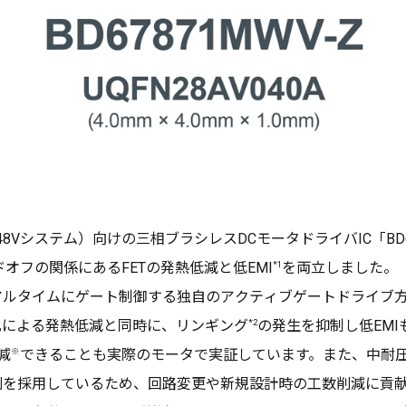
Vシステム）向けの三相ブラシレスDCモータドライバIC「BD6
オフの関係にあるFETの発熱低減と低EMI
*1
を両立しました。
アルタイムにゲート制御する独自のアクティブゲートドライブ
化による発熱低減と同時に、リンギング
*2
の発生を抑制し低EM
減
※
できることも実際のモータで実証しています。また、中耐圧
配列を採用しているため、回路変更や新規設計時の工数削減に貢