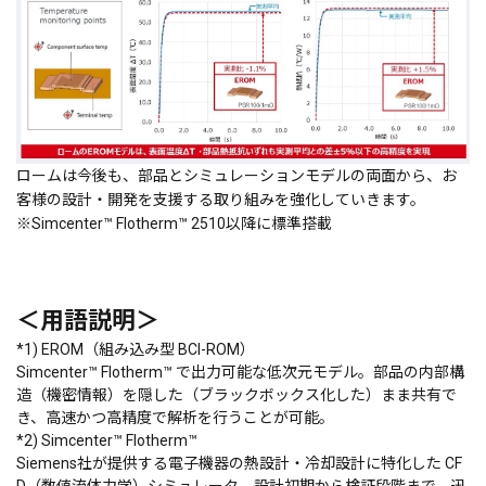
ロームは今後も、部品とシミュレーションモデルの両面から、お
客様の設計・開発を支援する取り組みを強化していきます。
※Simcenter™ Flotherm™ 2510以降に標準搭載
＜用語説明＞
*1) EROM（組み込み型 BCI-ROM）
Simcenter™ Flotherm™ で出力可能な低次元モデル。部品の内部構
造（機密情報）を隠した（ブラックボックス化した）まま共有で
き、高速かつ高精度で解析を行うことが可能。
*2) Simcenter™ Flotherm™
Siemens社が提供する電子機器の熱設計・冷却設計に特化した CF