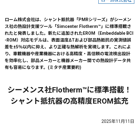
ローム株式会社
ローム株式会社は、シャント抵抗器「PMRシリーズ」がシーメン
ス社の熱設計支援ツール「Simcenter Flotherm™」に標準搭載さ
れたと発表しました。新たに追加されたEROM（Embeddable BCI
-ROM）対応モデルは、表面温度ΔTおよび部品熱抵抗の実測値誤
差を±5％以内に抑え、より正確な熱解析を実現します。これによ
り、車載機器や産業機器における高精度・高信頼の電流検出設計
を効率化し、部品メーカーと機器メーカー間での熱設計データ共
有も容易になります。(ミタチ産業要約)
シーメンス社Flotherm™に標準搭載！
シャント抵抗器の高精度EROM拡充
2025年11月11日