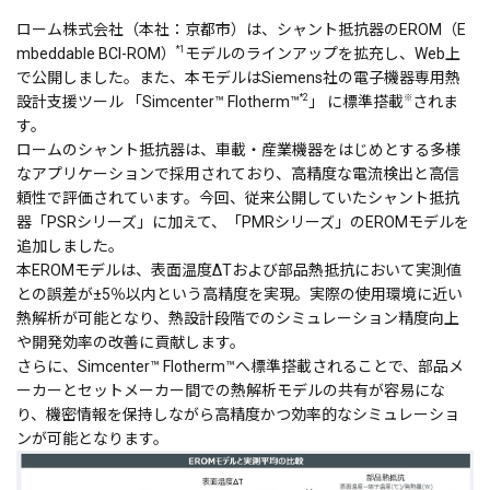
ローム株式会社（本社：京都市）は、シャント抵抗器のEROM（E
*1
mbeddable BCI-ROM）
モデルのラインアップを拡充し、Web上
で公開しました。また、本モデルはSiemens社の電子機器専用熱
*2
※
設計支援ツール 「Simcenter™ Flotherm™
」 に標準搭載
されま
す。
ロームのシャント抵抗器は、車載・産業機器をはじめとする多様
なアプリケーションで採用されており、高精度な電流検出と高信
頼性で評価されています。今回、従来公開していたシャント抵抗
器「PSRシリーズ」に加えて、「PMRシリーズ」のEROMモデルを
追加しました。
本EROMモデルは、表面温度ΔTおよび部品熱抵抗において実測値
との誤差が±5％以内という高精度を実現。実際の使用環境に近い
熱解析が可能となり、熱設計段階でのシミュレーション精度向上
や開発効率の改善に貢献します。
さらに、Simcenter™ Flotherm™へ標準搭載されることで、部品メ
ーカーとセットメーカー間での熱解析モデルの共有が容易にな
り、機密情報を保持しながら高精度かつ効率的なシミュレーショ
ンが可能となります。