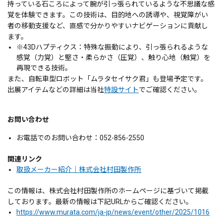
持っている石ころによって腕が引っ張られているような不思議な感
覚を体験できます。この技術は、目的地への誘導や、視覚障がい
者の移動支援など、直感で分かりやすいナビゲーションに貢献し
ます。
※4
3Dハプティクス：特殊な振動により、引っ張られるような
感覚（力覚）と堅さ・柔らかさ（圧覚）、触り心地（触覚）を
再現できる技術。
また、自転車型ロボット「ムラタセイサク君」も登場予定です。
出展アイテムなどの詳細は当社
特設サイト
でご確認ください。
お問い合わせ
お電話でのお問い合わせ：052-856-2550
関連リンク
取扱メーカー紹介｜株式会社村田製作所
この情報は、株式会社村田製作所のホームページに基づいて掲載
しております。最新の情報は下記URLからご確認ください。
https://www.murata.com/ja-jp/news/event/other/2025/1016