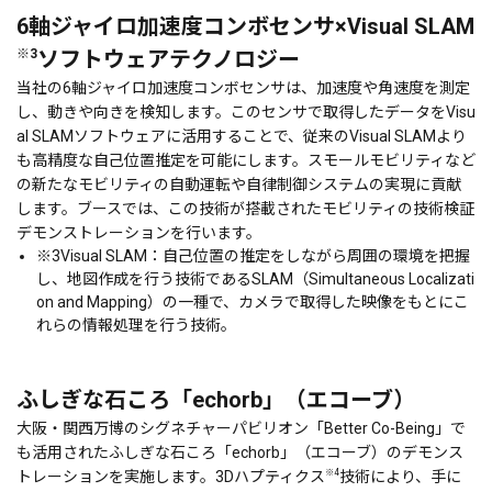
6軸ジャイロ加速度コンボセンサ×Visual SLAM
ソフトウェアテクノロジー
※3
当社の6軸ジャイロ加速度コンボセンサは、加速度や角速度を測定
し、動きや向きを検知します。このセンサで取得したデータをVisu
al SLAMソフトウェアに活用することで、従来のVisual SLAMより
も高精度な自己位置推定を可能にします。スモールモビリティなど
の新たなモビリティの自動運転や自律制御システムの実現に貢献
します。ブースでは、この技術が搭載されたモビリティの技術検証
デモンストレーションを行います。
※3
Visual SLAM：自己位置の推定をしながら周囲の環境を把握
し、地図作成を行う技術であるSLAM（Simultaneous Localizati
on and Mapping）の一種で、カメラで取得した映像をもとにこ
れらの情報処理を行う技術。
ふしぎな石ころ「echorb」（エコーブ）
大阪・関西万博のシグネチャーパビリオン「Better Co-Being」で
も活用されたふしぎな石ころ「echorb」（エコーブ）のデモンス
※4
トレーションを実施します。3Dハプティクス
技術により、手に