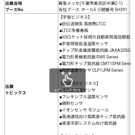
出展
会場
幕張メッセ(千葉市美浜区中瀬2-1)
ブースNo.
当社ブース: ホール5 小間番号:5H391
【宇宙ビジネス】
■
低伝送損失 高放熱LTCC
■
LTCC多層基板
■
H3ロケット採用の自動車用高信頼抵抗
■
宇宙用極低温温度センサ
■チップ形金属皮膜抵抗器 JAXA2050/J401
■電力形巻線抵抗器 RWS Series
■電力形チップ抵抗器 CMT1SFM Series
■抵抗温度センサ CLP1JFM Series
【次世代のビジネス】
出展
■
極低温温度センサ
スクロールできます
トピックス
■
フレキシブル温度センサ
■傾斜センサ
■イオンセンサ モジュール
■高速通信向け高周波チップ抵抗器
■液浸冷却システム向け抵抗器